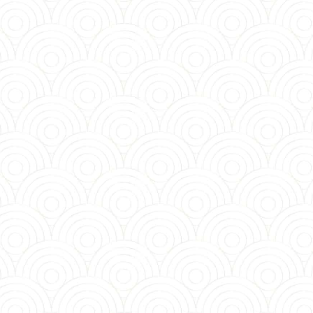
ACNÉ
CICATRICES
TRAITEMENT
KERALASE
ACTUALITÉS
CONTACT