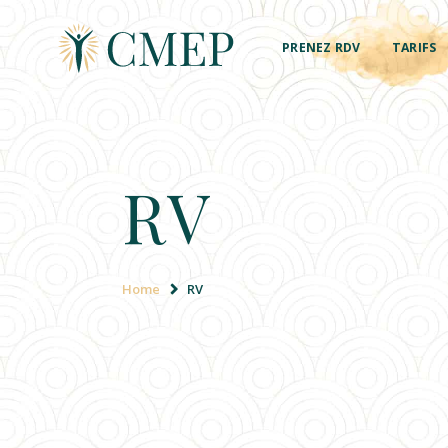
PRENEZ RDV
TARIFS
RV
Home
RV