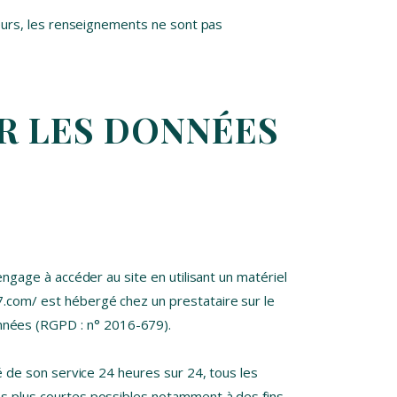
lleurs, les renseignements ne sont pas
UR LES DONNÉES
engage à accéder au site en utilisant un matériel
7.com/ est hébergé chez un prestataire sur le
nnées (RGPD : n° 2016-679).
té de son service 24 heures sur 24, tous les
les plus courtes possibles notamment à des fins