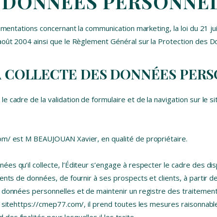
S DONNÉES PERSONNE
lementations concernant la communication marketing, la loi du 21 j
 août 2004 ainsi que le Règlement Général sur la Protection des 
LA COLLECTE DES DONNÉES PER
e cadre de la validation de formulaire et de la navigation sur le 
om/ est M BEAUJOUAN Xavier, en qualité de propriétaire.
s qu’il collecte, l’Éditeur s’engage à respecter le cadre des dispo
ents de données, de fournir à ses prospects et clients, à partir d
 données personnelles et de maintenir un registre des traitements
e sitehttps://cmep77.com/, il prend toutes les mesures raisonnable
s finalités pour lesquelles il les traite.